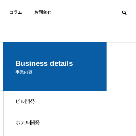
コラム
お問合せ
ACCESS
Business details
アクセス
事業内容
ビル開発
Medical
Logistics
ホテル開発
医療・介護施設
物流倉庫開発
開発