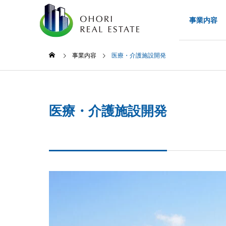
会社案内
事業内容
事業内容
医療・介護施設開発
コラ
COMPANY
POLICY
企業理念
医療・介護施設開発
会社案内
ブログ
BUSINESS
ブログ
事業内容
福岡市
Building
ビル開発