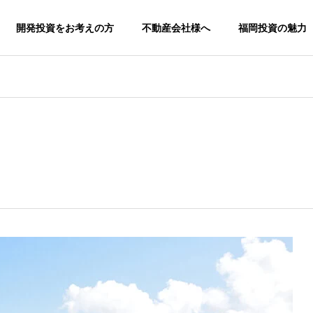
開発投資をお考えの方
不動産会社様へ
福岡投資の魅力
ム
コラム
Outline
会社概要
が成長を続ける理由
不動産投資ポートフォリオに
介護施設アセットを
Hotel
Commercial
ホテル開発
商業施設開発